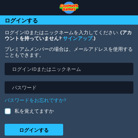
Skip
Skip
Skip
Skip
メ
to
to
to
to
イ
Top
Navigation
Main
Footer
ン
ログインする
of
Content
コ
Page
ン
テ
ログインIDまたはニックネームを入力してください.
(アカ
ン
ウントを持っていません?
サインアップ
.)
ツ
プレミアムメンバーの場合は、メールアドレスを使用する
に
こともできます。
移
動
ロ
グ
イ
ン
パ
ID
ス
ま
ワ
パスワードをお忘れですか?
た
ー
は
ド
私を覚えてますか
ニ
ッ
ク
ネ
ー