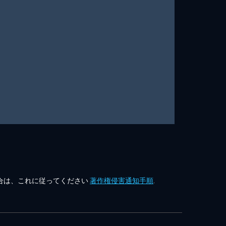
合は、これに従ってください
著作権侵害通知手順
.