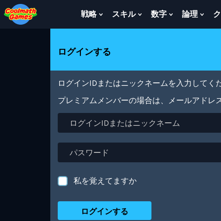
Skip
Skip
Skip
Skip
メ
to
to
to
to
イ
戦略
スキル
数字
論理
ク
Show
Show
Show
Sho
Top
Navigation
Main
Footer
ン
Submenu
Submenu
Submenu
Sub
of
Content
コ
For
For
For
For
Page
ン
戦
ス
数
論
ログインする
テ
略
キ
字
理
ン
ル
ツ
に
ログインIDまたはニックネームを入力してくだ
移
動
プレミアムメンバーの場合は、メールアドレ
ロ
グ
イ
ン
パ
ID
ス
ま
ワ
た
ー
私を覚えてますか
は
ド
ニ
ッ
ク
ネ