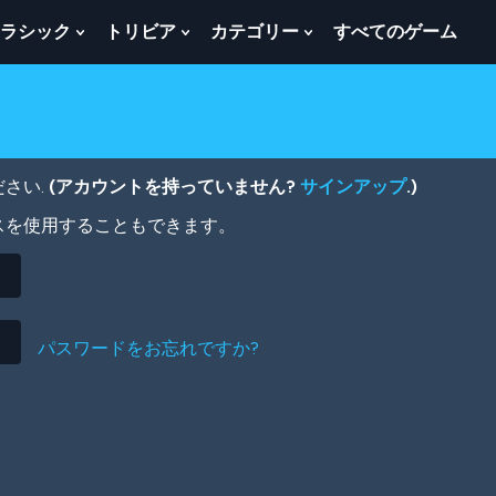
ラシック
トリビア
カテゴリー
すべてのゲーム
w
Show
Show
Show
menu
Submenu
Submenu
Submenu
For
For
For
ク
ト
カ
ラ
リ
テ
シ
ビ
ゴ
ッ
ア
リ
さい.
(アカウントを持っていません?
サインアップ
.)
ク
ー
スを使用することもできます。
パスワードをお忘れですか?