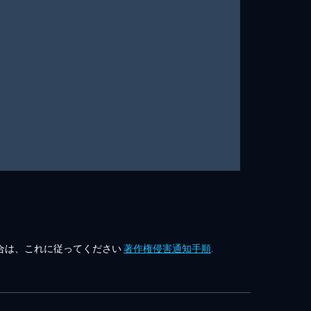
合は、これに従ってください
著作権侵害通知手順
.