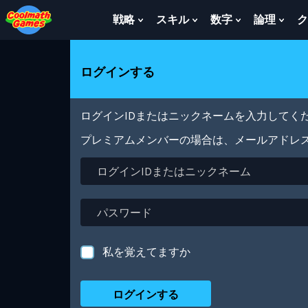
Skip
Skip
Skip
Skip
メ
to
to
to
to
イ
戦略
スキル
数字
論理
ク
Show
Show
Show
Sho
Top
Navigation
Main
Footer
ン
Submenu
Submenu
Submenu
Sub
of
Content
コ
For
For
For
For
Page
ン
戦
ス
数
論
ログインする
テ
略
キ
字
理
ン
ル
ツ
に
ログインIDまたはニックネームを入力してくだ
移
動
プレミアムメンバーの場合は、メールアドレ
ロ
グ
イ
ン
パ
ID
ス
ま
ワ
た
ー
私を覚えてますか
は
ド
ニ
ッ
ク
ネ