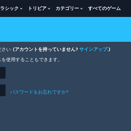
ラシック
トリビア
カテゴリー
すべてのゲーム
w
Show
Show
Show
menu
Submenu
Submenu
Submenu
For
For
For
ク
ト
カ
ラ
リ
テ
シ
ビ
ゴ
ッ
ア
リ
さい.
(アカウントを持っていません?
サインアップ
.)
ク
ー
スを使用することもできます。
パスワードをお忘れですか?