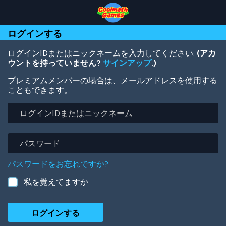
Skip
Skip
Skip
Skip
メ
to
to
to
to
イ
Top
Navigation
Main
Footer
ン
ログインする
of
Content
コ
Page
ン
テ
ログインIDまたはニックネームを入力してください.
(アカ
ン
ウントを持っていません?
サインアップ
.)
ツ
プレミアムメンバーの場合は、メールアドレスを使用する
に
こともできます。
移
動
ロ
グ
イ
ン
パ
ID
ス
ま
ワ
パスワードをお忘れですか?
た
ー
は
ド
私を覚えてますか
ニ
ッ
ク
ネ
ー