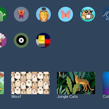
Woof
Jungle Cats
Col