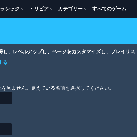
ラシック
トリビア
カテゴリー
すべてのゲーム
w
Show
Show
Show
menu
Submenu
Submenu
Submenu
For
For
For
ク
ト
カ
ラ
リ
テ
シ
ビ
ゴ
ッ
ア
リ
獲得し、レベルアップし、ページをカスタマイズし、プレイリス
ク
ー
する
.
れを見ません。覚えている名前を選択してください。