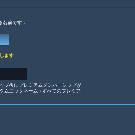
る名前です：
Deep Water
On the Beach
Mus
します
Circuits
Glazed Over
In 
ップ後にプレミアムメンバーシップが
タムニックネーム +すべてのプレミア
Big Spender
Hit the Slopes
Boo