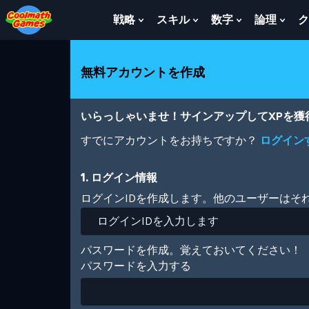
Skip
Skip
Skip
Skip
メ
to
to
to
to
イ
戦略
スキル
数字
論理
ク
Show
Show
Show
Sho
Top
Navigation
Main
Footer
ン
Submenu
Submenu
Submenu
Sub
of
Content
コ
For
For
For
For
Page
ン
戦
ス
数
論
無料アカウントを作成
テ
略
キ
字
理
ン
ル
ツ
に
いらっしゃいませ！サインアップしてXPを
移
動
すでにアカウントをお持ちですか？
ログイン
1. ログイン情報
ログインIDを作成します。他のユーザーはそ
パスワードを作成。覚えておいてください！
パスワードを入力する