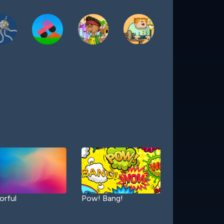
orful
Pow! Bang!