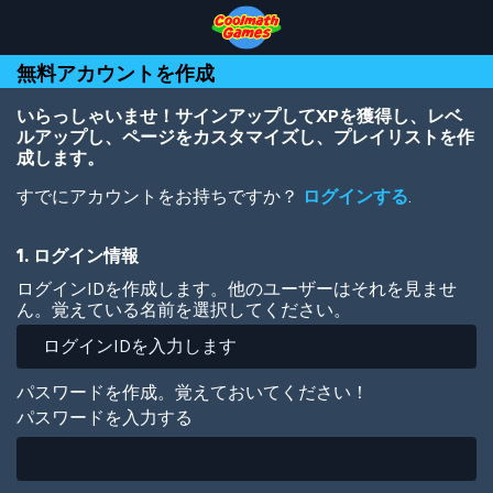
Skip
Skip
Skip
Skip
メ
to
to
to
to
イ
Top
Navigation
Main
Footer
ン
無料アカウントを作成
of
Content
コ
Page
ン
テ
いらっしゃいませ！サインアップしてXPを獲得し、レベ
ン
ルアップし、ページをカスタマイズし、プレイリストを作
ツ
成します。
に
すでにアカウントをお持ちですか？
ログインする
.
移
動
1. ログイン情報
ログインIDを作成します。他のユーザーはそれを見ませ
ん。覚えている名前を選択してください。
パスワードを作成。覚えておいてください！
パスワードを入力する