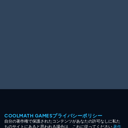
Ooh! Aah!
Night Game
Big Spender
Hit the Slopes
Book Smart
Sunburst
COOLMATH GAMESプライバシーポリシー
自分の著作権で保護されたコンテンツがあなたの許可なしに私た
ちのサイトにあると思われる場合は、これに従ってください
著作