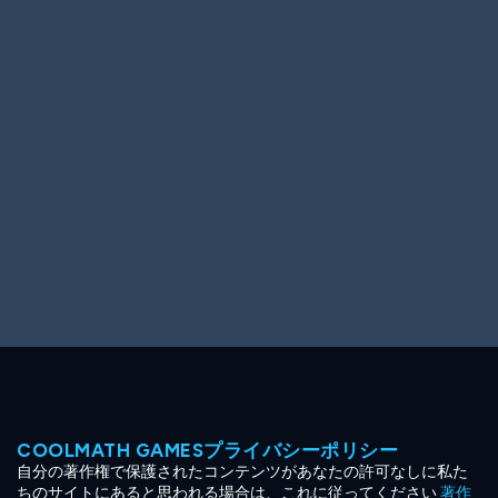
Ooh! Aah!
Night Game
Big Spender
Hit the Slopes
Book Smart
Sunburst
COOLMATH GAMESプライバシーポリシー
自分の著作権で保護されたコンテンツがあなたの許可なしに私た
ちのサイトにあると思われる場合は、これに従ってください
著作