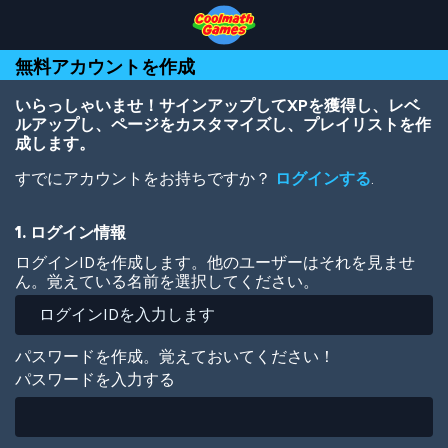
Skip
Skip
Skip
Skip
メ
to
to
to
to
イ
Top
Navigation
Main
Footer
ン
無料アカウントを作成
of
Content
コ
Page
ン
テ
いらっしゃいませ！サインアップしてXPを獲得し、レベ
ン
ルアップし、ページをカスタマイズし、プレイリストを作
ツ
成します。
に
すでにアカウントをお持ちですか？
ログインする
.
移
動
1. ログイン情報
ログインIDを作成します。他のユーザーはそれを見ませ
ん。覚えている名前を選択してください。
パスワードを作成。覚えておいてください！
パスワードを入力する