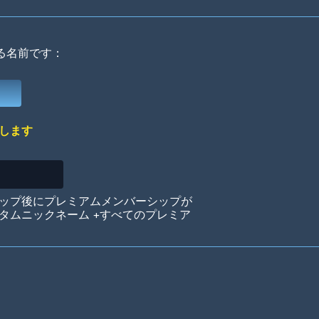
る名前です：
Deep Water
On the Beach
Mus
します
Circuits
Glazed Over
In 
ップ後にプレミアムメンバーシップが
タムニックネーム +すべてのプレミア
Big Spender
Hit the Slopes
Boo