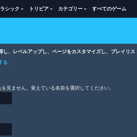
ラシック
トリビア
カテゴリー
すべてのゲーム
w
Show
Show
Show
menu
Submenu
Submenu
Submenu
For
For
For
ク
ト
カ
ラ
リ
テ
シ
ビ
ゴ
ッ
ア
リ
獲得し、レベルアップし、ページをカスタマイズし、プレイリス
ク
ー
する
.
れを見ません。覚えている名前を選択してください。