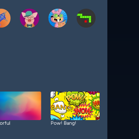
orful
Pow! Bang!