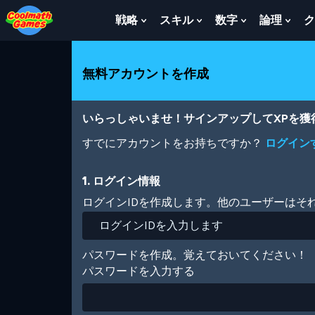
Skip
Skip
Skip
Skip
メ
to
to
to
to
イ
戦略
スキル
数字
論理
ク
Show
Show
Show
Sho
Top
Navigation
Main
Footer
ン
Submenu
Submenu
Submenu
Sub
of
Content
コ
For
For
For
For
Page
ン
戦
ス
数
論
無料アカウントを作成
テ
略
キ
字
理
ン
ル
ツ
に
いらっしゃいませ！サインアップしてXPを
移
動
すでにアカウントをお持ちですか？
ログイン
1. ログイン情報
ログインIDを作成します。他のユーザーはそ
パスワードを作成。覚えておいてください！
パスワードを入力する