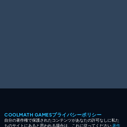
Ooh! Aah!
Night Game
Big Spender
Hit the Slopes
Book Smart
Sunburst
COOLMATH GAMESプライバシーポリシー
自分の著作権で保護されたコンテンツがあなたの許可なしに私た
ちのサイトにあると思われる場合は、これに従ってください
著作