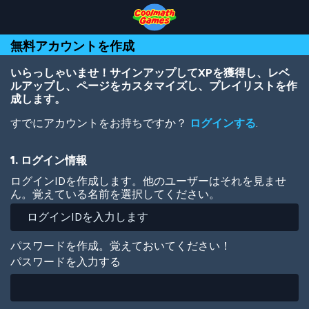
Skip
Skip
Skip
Skip
メ
to
to
to
to
イ
Top
Navigation
Main
Footer
ン
無料アカウントを作成
of
Content
コ
Page
ン
テ
いらっしゃいませ！サインアップしてXPを獲得し、レベ
ン
ルアップし、ページをカスタマイズし、プレイリストを作
ツ
成します。
に
すでにアカウントをお持ちですか？
ログインする
.
移
動
1. ログイン情報
ログインIDを作成します。他のユーザーはそれを見ませ
ん。覚えている名前を選択してください。
パスワードを作成。覚えておいてください！
パスワードを入力する