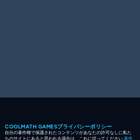
Ooh! Aah!
Night Game
Big Spender
Hit the Slopes
Book Smart
Sunburst
COOLMATH GAMESプライバシーポリシー
自分の著作権で保護されたコンテンツがあなたの許可なしに私た
ちのサイトにあると思われる場合は、これに従ってください
著作