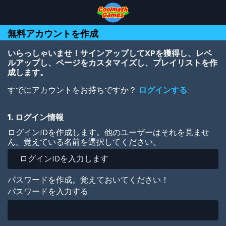
Skip
Skip
Skip
Skip
メ
to
to
to
to
イ
Top
Navigation
Main
Footer
ン
無料アカウントを作成
of
Content
コ
Page
ン
テ
いらっしゃいませ！サインアップしてXPを獲得し、レベ
ン
ルアップし、ページをカスタマイズし、プレイリストを作
ツ
成します。
に
すでにアカウントをお持ちですか？
ログインする
.
移
動
1. ログイン情報
ログインIDを作成します。他のユーザーはそれを見ませ
ん。覚えている名前を選択してください。
パスワードを作成。覚えておいてください！
パスワードを入力する