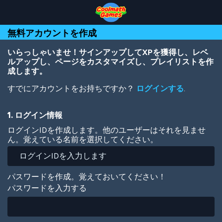
Skip
Skip
Skip
Skip
メ
to
to
to
to
イ
Top
Navigation
Main
Footer
ン
無料アカウントを作成
of
Content
コ
Page
ン
テ
いらっしゃいませ！サインアップしてXPを獲得し、レベ
ン
ルアップし、ページをカスタマイズし、プレイリストを作
ツ
成します。
に
すでにアカウントをお持ちですか？
ログインする
.
移
動
1. ログイン情報
ログインIDを作成します。他のユーザーはそれを見ませ
ん。覚えている名前を選択してください。
パスワードを作成。覚えておいてください！
パスワードを入力する