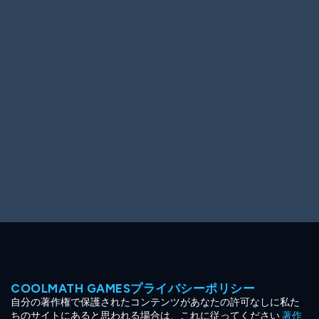
Ooh! Aah!
Night Game
Big Spender
Hit the Slopes
Book Smart
Sunburst
COOLMATH GAMESプライバシーポリシー
自分の著作権で保護されたコンテンツがあなたの許可なしに私た
ちのサイトにあると思われる場合は、これに従ってください
著作