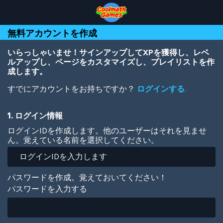
Skip
Skip
Skip
Skip
メ
to
to
to
to
イ
Top
Navigation
Main
Footer
ン
無料アカウントを作成
of
Content
コ
Page
ン
テ
いらっしゃいませ！サインアップしてXPを獲得し、レベ
ン
ルアップし、ページをカスタマイズし、プレイリストを作
ツ
成します。
に
すでにアカウントをお持ちですか？
ログインする
.
移
動
1. ログイン情報
ログインIDを作成します。他のユーザーはそれを見ませ
ん。覚えている名前を選択してください。
パスワードを作成。覚えておいてください！
パスワードを入力する