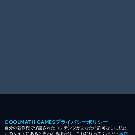
Ooh! Aah!
Night Game
Big Spender
Hit the Slopes
Book Smart
Sunburst
COOLMATH GAMESプライバシーポリシー
自分の著作権で保護されたコンテンツがあなたの許可なしに私た
ちのサイトにあると思われる場合は、これに従ってください
著作