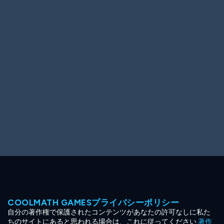
Ooh! Aah!
Night Game
Big Spender
Hit the Slopes
Book Smart
Sunburst
COOLMATH GAMESプライバシーポリシー
自分の著作権で保護されたコンテンツがあなたの許可なしに私た
ちのサイトにあると思われる場合は、これに従ってください
著作