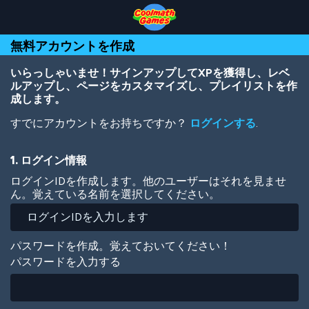
Skip
Skip
Skip
Skip
メ
to
to
to
to
イ
Top
Navigation
Main
Footer
ン
無料アカウントを作成
of
Content
コ
Page
ン
テ
いらっしゃいませ！サインアップしてXPを獲得し、レベ
ン
ルアップし、ページをカスタマイズし、プレイリストを作
ツ
成します。
に
すでにアカウントをお持ちですか？
ログインする
.
移
動
1. ログイン情報
ログインIDを作成します。他のユーザーはそれを見ませ
ん。覚えている名前を選択してください。
パスワードを作成。覚えておいてください！
パスワードを入力する