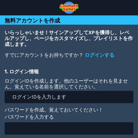
Skip
Skip
Skip
Skip
メ
to
to
to
to
イ
Top
Navigation
Main
Footer
ン
無料アカウントを作成
of
Content
コ
Page
ン
テ
いらっしゃいませ！サインアップしてXPを獲得し、レベ
ン
ルアップし、ページをカスタマイズし、プレイリストを作
ツ
成します。
に
すでにアカウントをお持ちですか？
ログインする
.
移
動
1. ログイン情報
ログインIDを作成します。他のユーザーはそれを見ませ
ん。覚えている名前を選択してください。
パスワードを作成。覚えておいてください！
パスワードを入力する