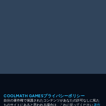
Ooh! Aah!
Night Game
Big Spender
Hit the Slopes
Book Smart
Sunburst
COOLMATH GAMESプライバシーポリシー
自分の著作権で保護されたコンテンツがあなたの許可なしに私た
ちのサイトにあると思われる場合は、これに従ってください
著作