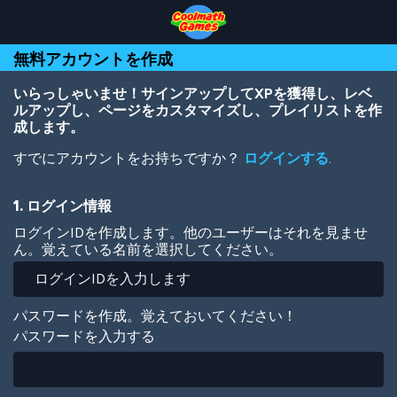
Skip
Skip
Skip
Skip
メ
to
to
to
to
イ
Top
Navigation
Main
Footer
ン
無料アカウントを作成
of
Content
コ
Page
ン
テ
いらっしゃいませ！サインアップしてXPを獲得し、レベ
ン
ルアップし、ページをカスタマイズし、プレイリストを作
ツ
成します。
に
すでにアカウントをお持ちですか？
ログインする
.
移
動
1. ログイン情報
ログインIDを作成します。他のユーザーはそれを見ませ
ん。覚えている名前を選択してください。
パスワードを作成。覚えておいてください！
パスワードを入力する