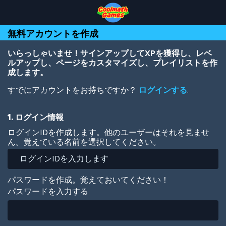
Skip
Skip
Skip
Skip
メ
to
to
to
to
イ
Top
Navigation
Main
Footer
ン
無料アカウントを作成
of
Content
コ
Page
ン
テ
いらっしゃいませ！サインアップしてXPを獲得し、レベ
ン
ルアップし、ページをカスタマイズし、プレイリストを作
ツ
成します。
に
すでにアカウントをお持ちですか？
ログインする
.
移
動
1. ログイン情報
ログインIDを作成します。他のユーザーはそれを見ませ
ん。覚えている名前を選択してください。
パスワードを作成。覚えておいてください！
パスワードを入力する