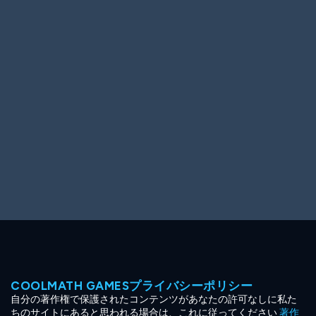
Ooh! Aah!
Night Game
Big Spender
Hit the Slopes
Book Smart
Sunburst
COOLMATH GAMESプライバシーポリシー
自分の著作権で保護されたコンテンツがあなたの許可なしに私た
ちのサイトにあると思われる場合は、これに従ってください
著作