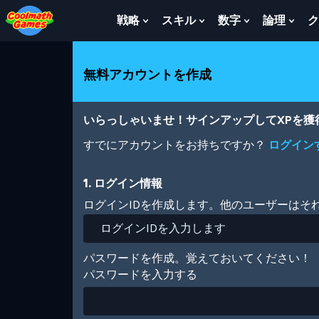
Skip
Skip
Skip
Skip
メ
to
to
to
to
イ
戦略
スキル
数字
論理
ク
Show
Show
Show
Sho
Top
Navigation
Main
Footer
ン
Submenu
Submenu
Submenu
Sub
of
Content
コ
For
For
For
For
Page
ン
戦
ス
数
論
無料アカウントを作成
テ
略
キ
字
理
ン
ル
ツ
に
いらっしゃいませ！サインアップしてXPを
移
動
すでにアカウントをお持ちですか？
ログイン
1. ログイン情報
ログインIDを作成します。他のユーザーはそ
パスワードを作成。覚えておいてください！
パスワードを入力する