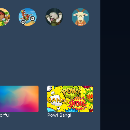
orful
Pow! Bang!