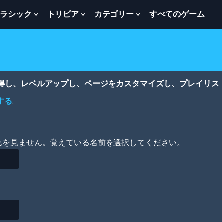
ラシック
トリビア
カテゴリー
すべてのゲーム
w
Show
Show
Show
menu
Submenu
Submenu
Submenu
For
For
For
ク
ト
カ
ラ
リ
テ
シ
ビ
ゴ
ッ
ア
リ
獲得し、レベルアップし、ページをカスタマイズし、プレイリス
ク
ー
する
.
れを見ません。覚えている名前を選択してください。