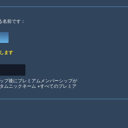
る名前です：
Deep Water
On the Beach
Mus
します
Circuits
Glazed Over
In 
ップ後にプレミアムメンバーシップが
タムニックネーム +すべてのプレミア
Big Spender
Hit the Slopes
Boo