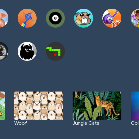
Woof
Jungle Cats
Col