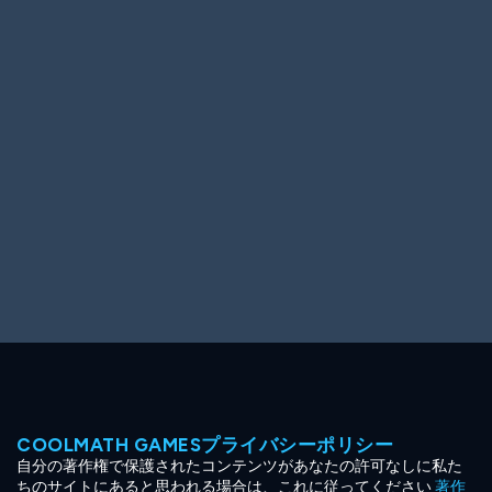
Ooh! Aah!
Night Game
Big Spender
Hit the Slopes
Book Smart
Sunburst
COOLMATH GAMESプライバシーポリシー
自分の著作権で保護されたコンテンツがあなたの許可なしに私た
ちのサイトにあると思われる場合は、これに従ってください
著作