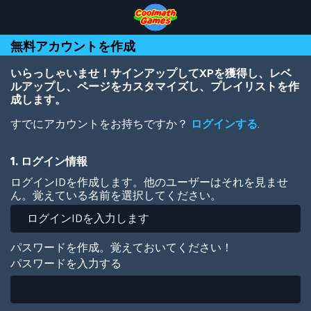
Skip
Skip
Skip
Skip
メ
to
to
to
to
イ
Top
Navigation
Main
Footer
ン
無料アカウントを作成
of
Content
コ
Page
ン
テ
いらっしゃいませ！サインアップしてXPを獲得し、レベ
ン
ルアップし、ページをカスタマイズし、プレイリストを作
ツ
成します。
に
すでにアカウントをお持ちですか？
ログインする
.
移
動
1. ログイン情報
ログインIDを作成します。他のユーザーはそれを見ませ
ん。覚えている名前を選択してください。
パスワードを作成。覚えておいてください！
パスワードを入力する