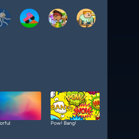
orful
Pow! Bang!