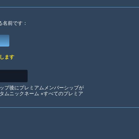
る名前です：
Deep Water
On the Beach
Mus
します
Circuits
Glazed Over
In 
ップ後にプレミアムメンバーシップが
タムニックネーム +すべてのプレミア
Big Spender
Hit the Slopes
Boo