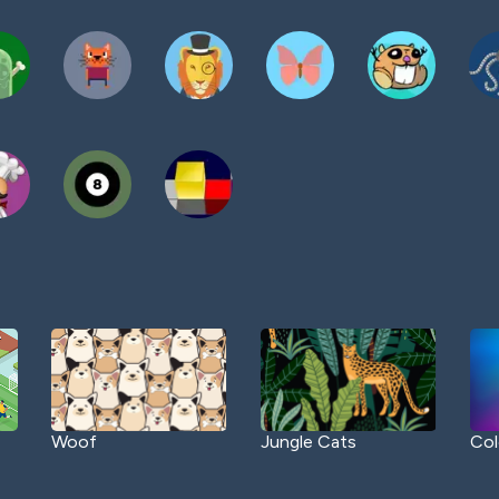
Woof
Jungle Cats
Col