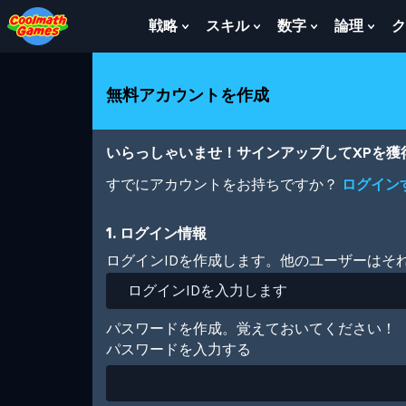
Skip
Skip
Skip
Skip
メ
to
to
to
to
イ
戦略
スキル
数字
論理
ク
Show
Show
Show
Sho
Top
Navigation
Main
Footer
ン
Submenu
Submenu
Submenu
Sub
of
Content
コ
For
For
For
For
Page
ン
戦
ス
数
論
無料アカウントを作成
テ
略
キ
字
理
ン
ル
ツ
に
いらっしゃいませ！サインアップしてXPを
移
動
すでにアカウントをお持ちですか？
ログイン
1. ログイン情報
ログインIDを作成します。他のユーザーはそ
パスワードを作成。覚えておいてください！
パスワードを入力する