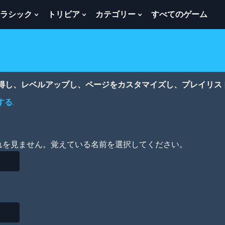
ラシック
トリビア
カテゴリー
すべてのゲーム
w
Show
Show
Show
menu
Submenu
Submenu
Submenu
For
For
For
ク
ト
カ
ラ
リ
テ
シ
ビ
ゴ
ッ
ア
リ
獲得し、レベルアップし、ページをカスタマイズし、プレイリス
ク
ー
する
.
れを見ません。覚えている名前を選択してください。