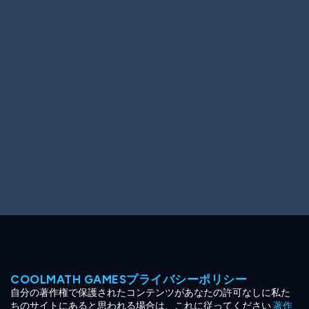
Ooh! Aah!
Night Game
Big Spender
Hit the Slopes
Book Smart
Sunburst
COOLMATH GAMESプライバシーポリシー
自分の著作権で保護されたコンテンツがあなたの許可なしに私た
ちのサイトにあると思われる場合は、これに従ってください
著作