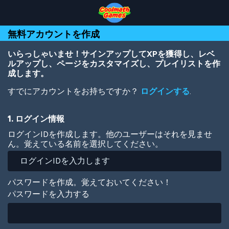
Skip
Skip
Skip
Skip
メ
to
to
to
to
イ
Top
Navigation
Main
Footer
ン
無料アカウントを作成
of
Content
コ
Page
ン
テ
いらっしゃいませ！サインアップしてXPを獲得し、レベ
ン
ルアップし、ページをカスタマイズし、プレイリストを作
ツ
成します。
に
すでにアカウントをお持ちですか？
ログインする
.
移
動
1. ログイン情報
ログインIDを作成します。他のユーザーはそれを見ませ
ん。覚えている名前を選択してください。
パスワードを作成。覚えておいてください！
パスワードを入力する