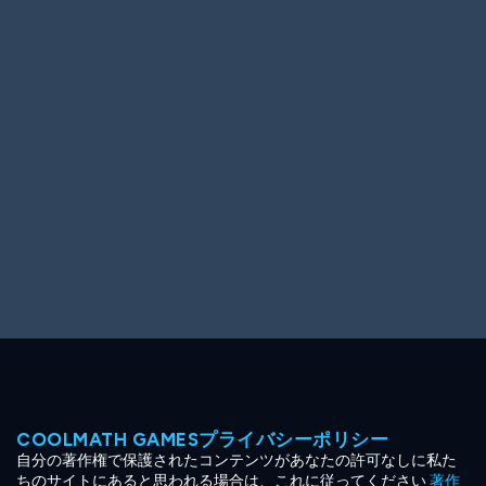
Ooh! Aah!
Night Game
Big Spender
Hit the Slopes
Book Smart
Sunburst
COOLMATH GAMESプライバシーポリシー
自分の著作権で保護されたコンテンツがあなたの許可なしに私た
ちのサイトにあると思われる場合は、これに従ってください
著作