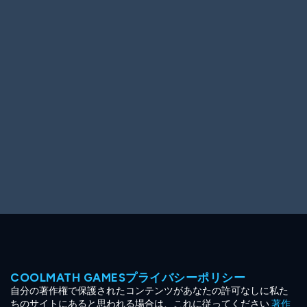
Ooh! Aah!
Night Game
Big Spender
Hit the Slopes
Book Smart
Sunburst
COOLMATH GAMESプライバシーポリシー
自分の著作権で保護されたコンテンツがあなたの許可なしに私た
ちのサイトにあると思われる場合は、これに従ってください
著作