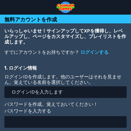
Skip
Skip
Skip
Skip
メ
to
to
to
to
イ
Top
Navigation
Main
Footer
ン
無料アカウントを作成
of
Content
コ
Page
ン
テ
いらっしゃいませ！サインアップしてXPを獲得し、レベ
ン
ルアップし、ページをカスタマイズし、プレイリストを作
ツ
成します。
に
すでにアカウントをお持ちですか？
ログインする
.
移
動
1. ログイン情報
ログインIDを作成します。他のユーザーはそれを見ませ
ん。覚えている名前を選択してください。
パスワードを作成。覚えておいてください！
パスワードを入力する