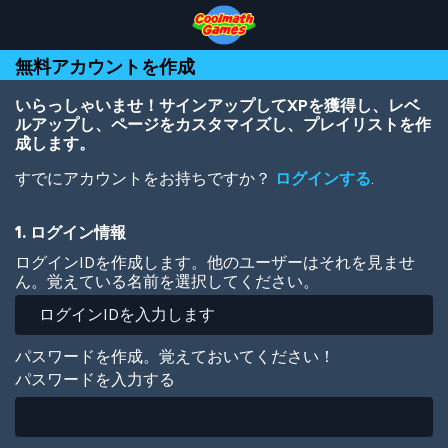
Skip
Skip
Skip
Skip
メ
to
to
to
to
イ
Top
Navigation
Main
Footer
ン
無料アカウントを作成
of
Content
コ
Page
ン
テ
いらっしゃいませ！サインアップしてXPを獲得し、レベ
ン
ルアップし、ページをカスタマイズし、プレイリストを作
ツ
成します。
に
すでにアカウントをお持ちですか？
ログインする
.
移
動
1. ログイン情報
ログインIDを作成します。他のユーザーはそれを見ませ
ん。覚えている名前を選択してください。
パスワードを作成。覚えておいてください！
パスワードを入力する