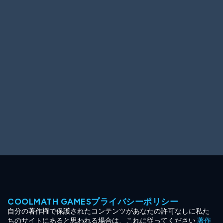
Ooh! Aah!
Night Game
Big Spender
Hit the Slopes
Book Smart
Sunburst
COOLMATH GAMESプライバシーポリシー
自分の著作権で保護されたコンテンツがあなたの許可なしに私た
ちのサイトにあると思われる場合は、これに従ってください
著作