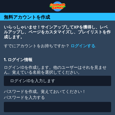
Skip
Skip
Skip
Skip
メ
to
to
to
to
イ
Top
Navigation
Main
Footer
ン
無料アカウントを作成
of
Content
コ
Page
ン
テ
いらっしゃいませ！サインアップしてXPを獲得し、レベ
ン
ルアップし、ページをカスタマイズし、プレイリストを作
ツ
成します。
に
すでにアカウントをお持ちですか？
ログインする
.
移
動
1. ログイン情報
ログインIDを作成します。他のユーザーはそれを見ませ
ん。覚えている名前を選択してください。
パスワードを作成。覚えておいてください！
パスワードを入力する