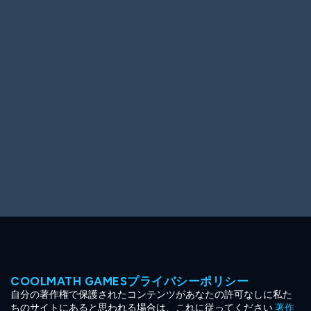
Ooh! Aah!
Night Game
Big Spender
Hit the Slopes
Book Smart
Sunburst
COOLMATH GAMESプライバシーポリシー
自分の著作権で保護されたコンテンツがあなたの許可なしに私た
ちのサイトにあると思われる場合は、これに従ってください
著作