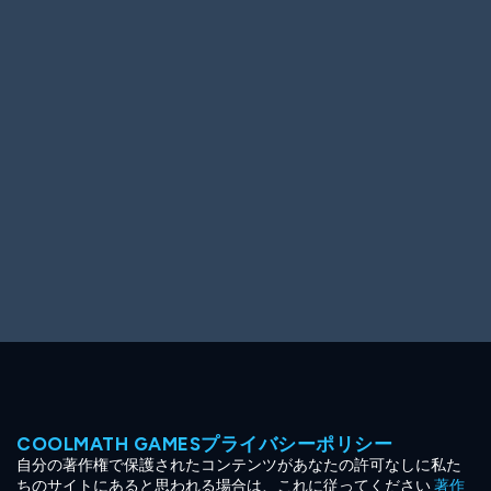
Ooh! Aah!
Night Game
Big Spender
Hit the Slopes
Book Smart
Sunburst
COOLMATH GAMESプライバシーポリシー
自分の著作権で保護されたコンテンツがあなたの許可なしに私た
ちのサイトにあると思われる場合は、これに従ってください
著作