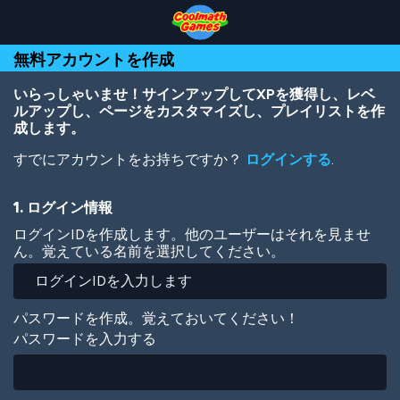
Skip
Skip
Skip
Skip
メ
to
to
to
to
イ
Top
Navigation
Main
Footer
ン
無料アカウントを作成
of
Content
コ
Page
ン
テ
いらっしゃいませ！サインアップしてXPを獲得し、レベ
ン
ルアップし、ページをカスタマイズし、プレイリストを作
ツ
成します。
に
すでにアカウントをお持ちですか？
ログインする
.
移
動
1. ログイン情報
ログインIDを作成します。他のユーザーはそれを見ませ
ん。覚えている名前を選択してください。
パスワードを作成。覚えておいてください！
パスワードを入力する