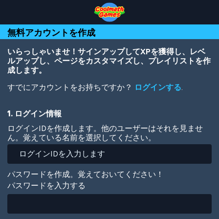
Skip
Skip
Skip
Skip
メ
to
to
to
to
イ
Top
Navigation
Main
Footer
ン
無料アカウントを作成
of
Content
コ
Page
ン
テ
いらっしゃいませ！サインアップしてXPを獲得し、レベ
ン
ルアップし、ページをカスタマイズし、プレイリストを作
ツ
成します。
に
すでにアカウントをお持ちですか？
ログインする
.
移
動
1. ログイン情報
ログインIDを作成します。他のユーザーはそれを見ませ
ん。覚えている名前を選択してください。
パスワードを作成。覚えておいてください！
パスワードを入力する