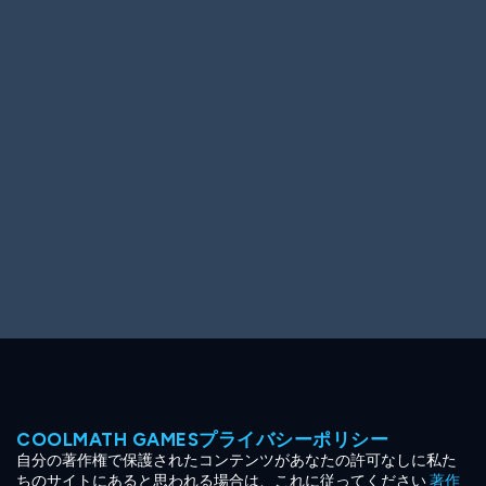
Ooh! Aah!
Night Game
Big Spender
Hit the Slopes
Book Smart
Sunburst
COOLMATH GAMESプライバシーポリシー
自分の著作権で保護されたコンテンツがあなたの許可なしに私た
ちのサイトにあると思われる場合は、これに従ってください
著作