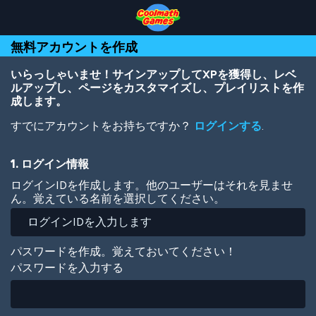
Skip
Skip
Skip
Skip
メ
to
to
to
to
イ
Top
Navigation
Main
Footer
ン
無料アカウントを作成
of
Content
コ
Page
ン
テ
いらっしゃいませ！サインアップしてXPを獲得し、レベ
ン
ルアップし、ページをカスタマイズし、プレイリストを作
ツ
成します。
に
すでにアカウントをお持ちですか？
ログインする
.
移
動
1. ログイン情報
ログインIDを作成します。他のユーザーはそれを見ませ
ん。覚えている名前を選択してください。
パスワードを作成。覚えておいてください！
パスワードを入力する