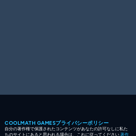
Ooh! Aah!
Night Game
Big Spender
Hit the Slopes
Book Smart
Sunburst
COOLMATH GAMESプライバシーポリシー
自分の著作権で保護されたコンテンツがあなたの許可なしに私た
ちのサイトにあると思われる場合は、これに従ってください
著作