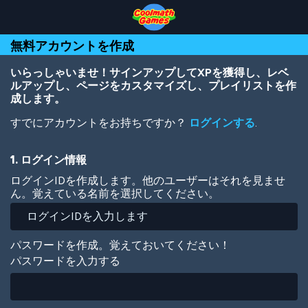
Skip
Skip
Skip
Skip
メ
to
to
to
to
イ
Top
Navigation
Main
Footer
ン
無料アカウントを作成
of
Content
コ
Page
ン
テ
いらっしゃいませ！サインアップしてXPを獲得し、レベ
ン
ルアップし、ページをカスタマイズし、プレイリストを作
ツ
成します。
に
すでにアカウントをお持ちですか？
ログインする
.
移
動
1. ログイン情報
ログインIDを作成します。他のユーザーはそれを見ませ
ん。覚えている名前を選択してください。
パスワードを作成。覚えておいてください！
パスワードを入力する