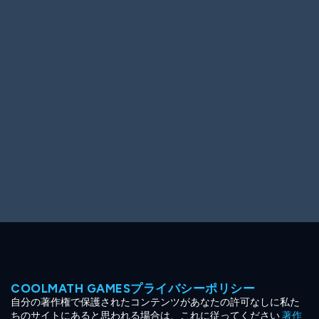
Ooh! Aah!
Night Game
Big Spender
Hit the Slopes
Book Smart
Sunburst
COOLMATH GAMESプライバシーポリシー
自分の著作権で保護されたコンテンツがあなたの許可なしに私た
ちのサイトにあると思われる場合は、これに従ってください
著作