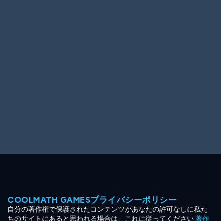
Ooh! Aah!
Night Game
Big Spender
Hit the Slopes
Book Smart
Sunburst
COOLMATH GAMESプライバシーポリシー
自分の著作権で保護されたコンテンツがあなたの許可なしに私た
ちのサイトにあると思われる場合は、これに従ってください
著作