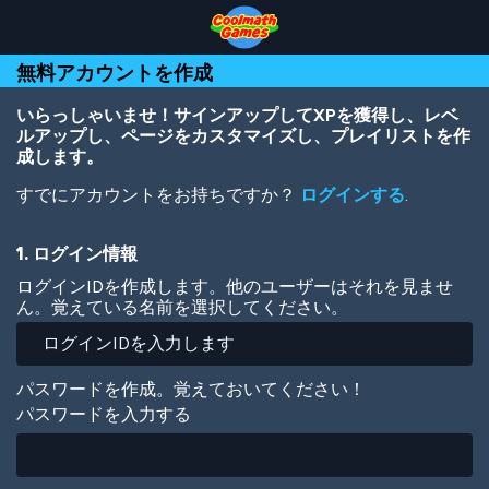
Skip
Skip
Skip
Skip
メ
to
to
to
to
イ
Top
Navigation
Main
Footer
ン
無料アカウントを作成
of
Content
コ
Page
ン
テ
いらっしゃいませ！サインアップしてXPを獲得し、レベ
ン
ルアップし、ページをカスタマイズし、プレイリストを作
ツ
成します。
に
すでにアカウントをお持ちですか？
ログインする
.
移
動
1. ログイン情報
ログインIDを作成します。他のユーザーはそれを見ませ
ん。覚えている名前を選択してください。
パスワードを作成。覚えておいてください！
パスワードを入力する