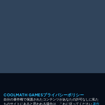
Ooh! Aah!
Night Game
Big Spender
Hit the Slopes
Book Smart
Sunburst
COOLMATH GAMESプライバシーポリシー
自分の著作権で保護されたコンテンツがあなたの許可なしに私た
ちのサイトにあると思われる場合は、これに従ってください
著作