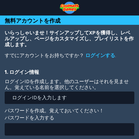
Skip
Skip
Skip
Skip
メ
to
to
to
to
イ
Top
Navigation
Main
Footer
ン
無料アカウントを作成
of
Content
コ
Page
ン
テ
いらっしゃいませ！サインアップしてXPを獲得し、レベ
ン
ルアップし、ページをカスタマイズし、プレイリストを作
ツ
成します。
に
すでにアカウントをお持ちですか？
ログインする
.
移
動
1. ログイン情報
ログインIDを作成します。他のユーザーはそれを見ませ
ん。覚えている名前を選択してください。
パスワードを作成。覚えておいてください！
パスワードを入力する