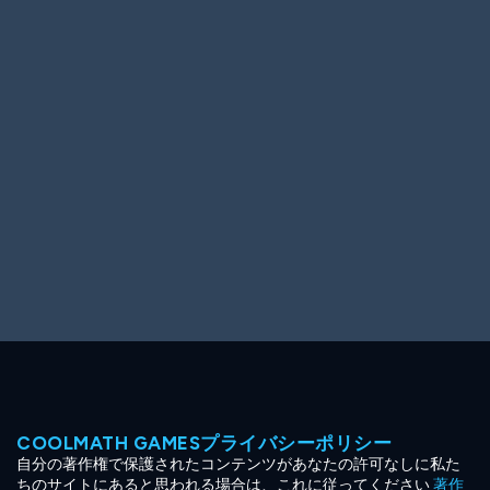
Ooh! Aah!
Night Game
Big Spender
Hit the Slopes
Book Smart
Sunburst
COOLMATH GAMESプライバシーポリシー
自分の著作権で保護されたコンテンツがあなたの許可なしに私た
ちのサイトにあると思われる場合は、これに従ってください
著作