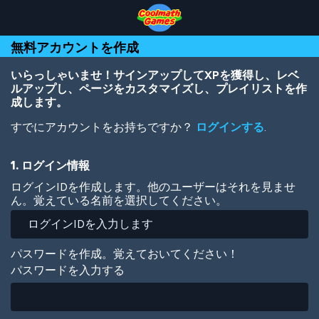
Skip
Skip
Skip
Skip
メ
to
to
to
to
イ
Top
Navigation
Main
Footer
ン
無料アカウントを作成
of
Content
コ
Page
ン
テ
いらっしゃいませ！サインアップしてXPを獲得し、レベ
ン
ルアップし、ページをカスタマイズし、プレイリストを作
ツ
成します。
に
すでにアカウントをお持ちですか？
ログインする
.
移
動
1. ログイン情報
ログインIDを作成します。他のユーザーはそれを見ませ
ん。覚えている名前を選択してください。
パスワードを作成。覚えておいてください！
パスワードを入力する