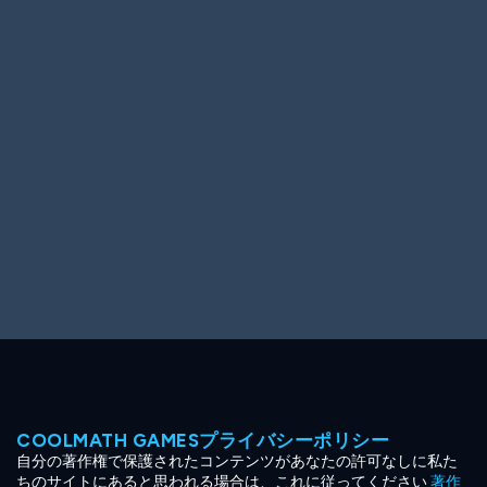
Ooh! Aah!
Night Game
Big Spender
Hit the Slopes
Book Smart
Sunburst
COOLMATH GAMESプライバシーポリシー
自分の著作権で保護されたコンテンツがあなたの許可なしに私た
ちのサイトにあると思われる場合は、これに従ってください
著作