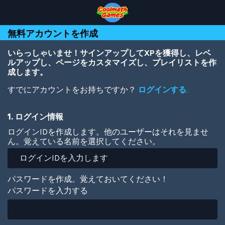
Skip
Skip
Skip
Skip
メ
to
to
to
to
イ
Top
Navigation
Main
Footer
ン
無料アカウントを作成
of
Content
コ
Page
ン
テ
いらっしゃいませ！サインアップしてXPを獲得し、レベ
ン
ルアップし、ページをカスタマイズし、プレイリストを作
ツ
成します。
に
すでにアカウントをお持ちですか？
ログインする
.
移
動
1. ログイン情報
ログインIDを作成します。他のユーザーはそれを見ませ
ん。覚えている名前を選択してください。
パスワードを作成。覚えておいてください！
パスワードを入力する