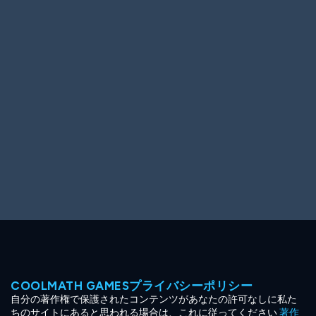
Ooh! Aah!
Night Game
Big Spender
Hit the Slopes
Book Smart
Sunburst
COOLMATH GAMESプライバシーポリシー
自分の著作権で保護されたコンテンツがあなたの許可なしに私た
ちのサイトにあると思われる場合は、これに従ってください
著作