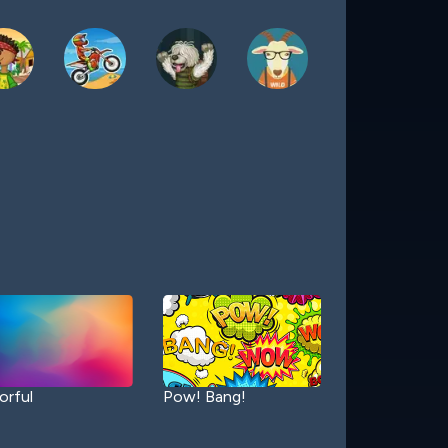
orful
Pow! Bang!