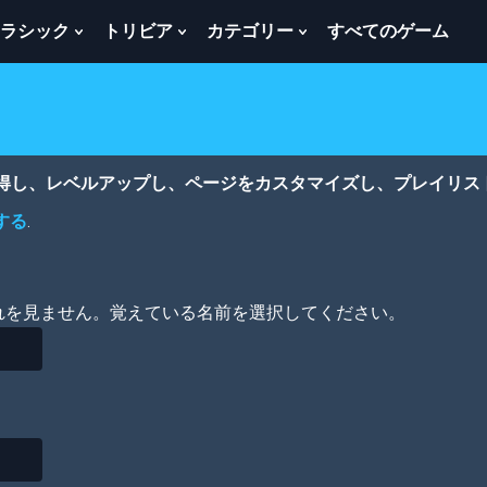
ラシック
トリビア
カテゴリー
すべてのゲーム
w
Show
Show
Show
menu
Submenu
Submenu
Submenu
For
For
For
ク
ト
カ
ラ
リ
テ
シ
ビ
ゴ
ッ
ア
リ
獲得し、レベルアップし、ページをカスタマイズし、プレイリス
ク
ー
する
.
れを見ません。覚えている名前を選択してください。