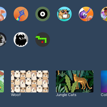
Woof
Jungle Cats
Col