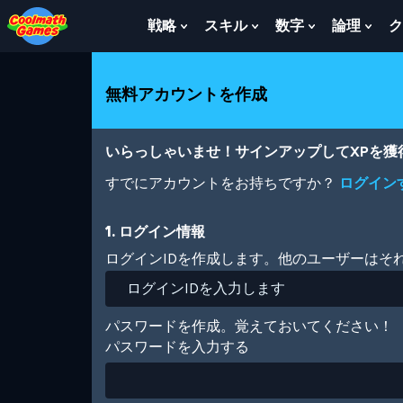
Skip
Skip
Skip
Skip
メ
to
to
to
to
イ
戦略
スキル
数字
論理
ク
Show
Show
Show
Sho
Top
Navigation
Main
Footer
ン
Submenu
Submenu
Submenu
Sub
of
Content
コ
For
For
For
For
Page
ン
戦
ス
数
論
無料アカウントを作成
テ
略
キ
字
理
ン
ル
ツ
に
いらっしゃいませ！サインアップしてXPを
移
動
すでにアカウントをお持ちですか？
ログイン
1. ログイン情報
ログインIDを作成します。他のユーザーはそ
パスワードを作成。覚えておいてください！
パスワードを入力する