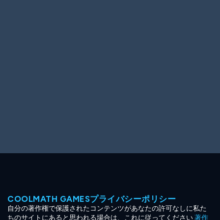
Ooh! Aah!
Night Game
Big Spender
Hit the Slopes
Book Smart
Sunburst
COOLMATH GAMESプライバシーポリシー
自分の著作権で保護されたコンテンツがあなたの許可なしに私た
ちのサイトにあると思われる場合は、これに従ってください
著作