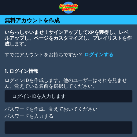
Skip
Skip
Skip
Skip
メ
to
to
to
to
イ
Top
Navigation
Main
Footer
ン
無料アカウントを作成
of
Content
コ
Page
ン
テ
いらっしゃいませ！サインアップしてXPを獲得し、レベ
ン
ルアップし、ページをカスタマイズし、プレイリストを作
ツ
成します。
に
すでにアカウントをお持ちですか？
ログインする
.
移
動
1. ログイン情報
ログインIDを作成します。他のユーザーはそれを見ませ
ん。覚えている名前を選択してください。
パスワードを作成。覚えておいてください！
パスワードを入力する