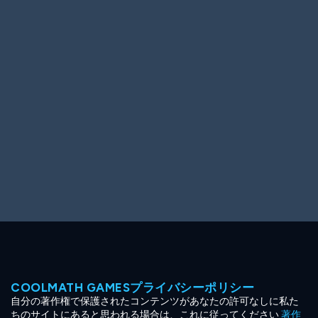
Ooh! Aah!
Night Game
Big Spender
Hit the Slopes
Book Smart
Sunburst
COOLMATH GAMESプライバシーポリシー
自分の著作権で保護されたコンテンツがあなたの許可なしに私た
ちのサイトにあると思われる場合は、これに従ってください
著作