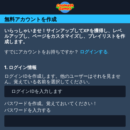
Skip
Skip
Skip
Skip
メ
to
to
to
to
イ
Top
Navigation
Main
Footer
ン
無料アカウントを作成
of
Content
コ
Page
ン
テ
いらっしゃいませ！サインアップしてXPを獲得し、レベ
ン
ルアップし、ページをカスタマイズし、プレイリストを作
ツ
成します。
に
すでにアカウントをお持ちですか？
ログインする
.
移
動
1. ログイン情報
ログインIDを作成します。他のユーザーはそれを見ませ
ん。覚えている名前を選択してください。
パスワードを作成。覚えておいてください！
パスワードを入力する