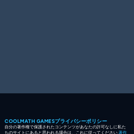
Ooh! Aah!
Night Game
Big Spender
Hit the Slopes
Book Smart
Sunburst
COOLMATH GAMESプライバシーポリシー
自分の著作権で保護されたコンテンツがあなたの許可なしに私た
ちのサイトにあると思われる場合は、これに従ってください
著作