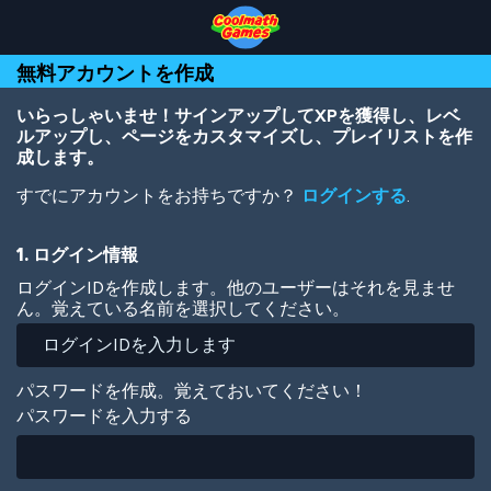
Skip
Skip
Skip
Skip
メ
to
to
to
to
イ
Top
Navigation
Main
Footer
ン
無料アカウントを作成
of
Content
コ
Page
ン
テ
いらっしゃいませ！サインアップしてXPを獲得し、レベ
ン
ルアップし、ページをカスタマイズし、プレイリストを作
ツ
成します。
に
すでにアカウントをお持ちですか？
ログインする
.
移
動
1. ログイン情報
ログインIDを作成します。他のユーザーはそれを見ませ
ん。覚えている名前を選択してください。
パスワードを作成。覚えておいてください！
パスワードを入力する