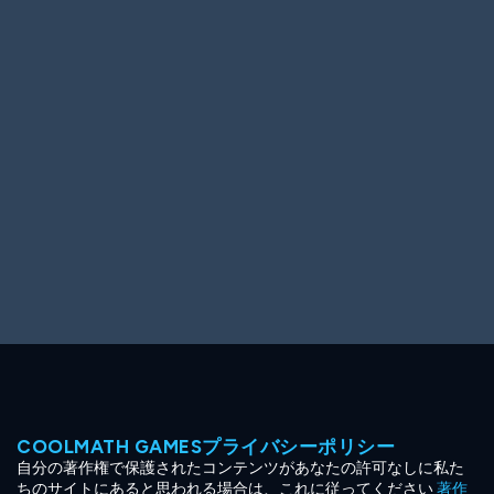
Ooh! Aah!
Night Game
Big Spender
Hit the Slopes
Book Smart
Sunburst
COOLMATH GAMESプライバシーポリシー
自分の著作権で保護されたコンテンツがあなたの許可なしに私た
ちのサイトにあると思われる場合は、これに従ってください
著作