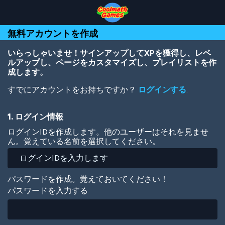
Skip
Skip
Skip
Skip
メ
to
to
to
to
イ
Top
Navigation
Main
Footer
ン
無料アカウントを作成
of
Content
コ
Page
ン
テ
いらっしゃいませ！サインアップしてXPを獲得し、レベ
ン
ルアップし、ページをカスタマイズし、プレイリストを作
ツ
成します。
に
すでにアカウントをお持ちですか？
ログインする
.
移
動
1. ログイン情報
ログインIDを作成します。他のユーザーはそれを見ませ
ん。覚えている名前を選択してください。
パスワードを作成。覚えておいてください！
パスワードを入力する