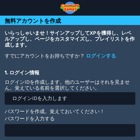
Skip
Skip
Skip
Skip
メ
to
to
to
to
イ
Top
Navigation
Main
Footer
ン
無料アカウントを作成
of
Content
コ
Page
ン
テ
いらっしゃいませ！サインアップしてXPを獲得し、レベ
ン
ルアップし、ページをカスタマイズし、プレイリストを作
ツ
成します。
に
すでにアカウントをお持ちですか？
ログインする
.
移
動
1. ログイン情報
ログインIDを作成します。他のユーザーはそれを見ませ
ん。覚えている名前を選択してください。
パスワードを作成。覚えておいてください！
パスワードを入力する