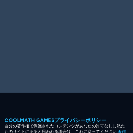
Ooh! Aah!
Night Game
Big Spender
Hit the Slopes
Book Smart
Sunburst
COOLMATH GAMESプライバシーポリシー
自分の著作権で保護されたコンテンツがあなたの許可なしに私た
ちのサイトにあると思われる場合は、これに従ってください
著作