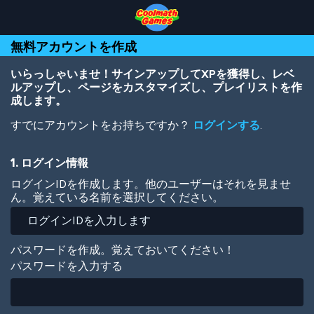
Skip
Skip
Skip
Skip
メ
to
to
to
to
イ
Top
Navigation
Main
Footer
ン
無料アカウントを作成
of
Content
コ
Page
ン
テ
いらっしゃいませ！サインアップしてXPを獲得し、レベ
ン
ルアップし、ページをカスタマイズし、プレイリストを作
ツ
成します。
に
すでにアカウントをお持ちですか？
ログインする
.
移
動
1. ログイン情報
ログインIDを作成します。他のユーザーはそれを見ませ
ん。覚えている名前を選択してください。
パスワードを作成。覚えておいてください！
パスワードを入力する