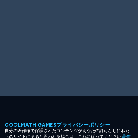
Ooh! Aah!
Night Game
Big Spender
Hit the Slopes
Book Smart
Sunburst
COOLMATH GAMESプライバシーポリシー
自分の著作権で保護されたコンテンツがあなたの許可なしに私た
ちのサイトにあると思われる場合は、これに従ってください
著作