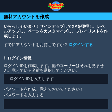
Skip
Skip
Skip
Skip
メ
to
to
to
to
イ
Top
Navigation
Main
Footer
ン
無料アカウントを作成
of
Content
コ
Page
ン
テ
いらっしゃいませ！サインアップしてXPを獲得し、レベ
ン
ルアップし、ページをカスタマイズし、プレイリストを作
ツ
成します。
に
すでにアカウントをお持ちですか？
ログインする
.
移
動
1. ログイン情報
ログインIDを作成します。他のユーザーはそれを見ませ
ん。覚えている名前を選択してください。
パスワードを作成。覚えておいてください！
パスワードを入力する