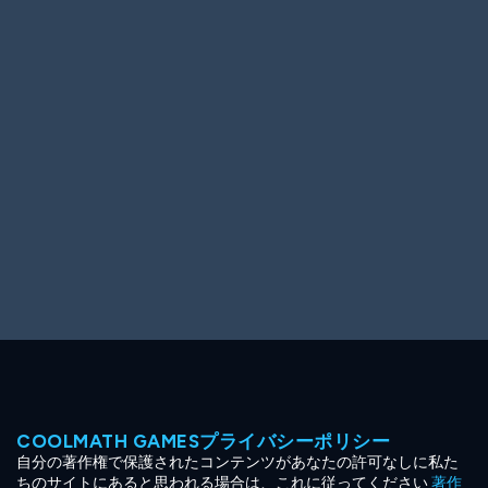
Ooh! Aah!
Night Game
Big Spender
Hit the Slopes
Book Smart
Sunburst
COOLMATH GAMESプライバシーポリシー
自分の著作権で保護されたコンテンツがあなたの許可なしに私た
ちのサイトにあると思われる場合は、これに従ってください
著作