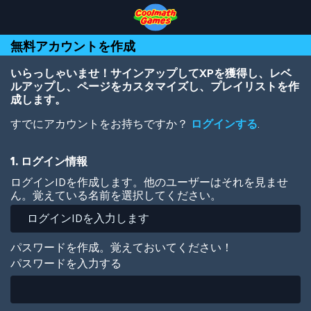
Skip
Skip
Skip
Skip
メ
to
to
to
to
イ
Top
Navigation
Main
Footer
ン
無料アカウントを作成
of
Content
コ
Page
ン
テ
いらっしゃいませ！サインアップしてXPを獲得し、レベ
ン
ルアップし、ページをカスタマイズし、プレイリストを作
ツ
成します。
に
すでにアカウントをお持ちですか？
ログインする
.
移
動
1. ログイン情報
ログインIDを作成します。他のユーザーはそれを見ませ
ん。覚えている名前を選択してください。
パスワードを作成。覚えておいてください！
パスワードを入力する