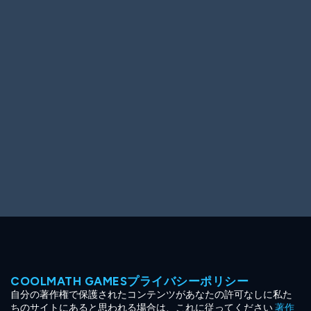
Ooh! Aah!
Night Game
Big Spender
Hit the Slopes
Book Smart
Sunburst
COOLMATH GAMESプライバシーポリシー
自分の著作権で保護されたコンテンツがあなたの許可なしに私た
ちのサイトにあると思われる場合は、これに従ってください
著作