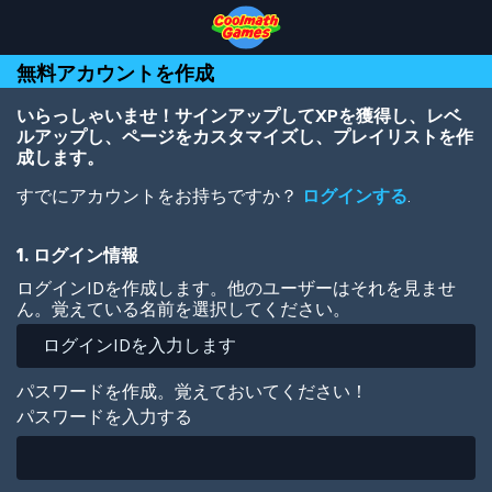
Skip
Skip
Skip
Skip
メ
to
to
to
to
イ
Top
Navigation
Main
Footer
ン
無料アカウントを作成
of
Content
コ
Page
ン
テ
いらっしゃいませ！サインアップしてXPを獲得し、レベ
ン
ルアップし、ページをカスタマイズし、プレイリストを作
ツ
成します。
に
すでにアカウントをお持ちですか？
ログインする
.
移
動
1. ログイン情報
ログインIDを作成します。他のユーザーはそれを見ませ
ん。覚えている名前を選択してください。
パスワードを作成。覚えておいてください！
パスワードを入力する