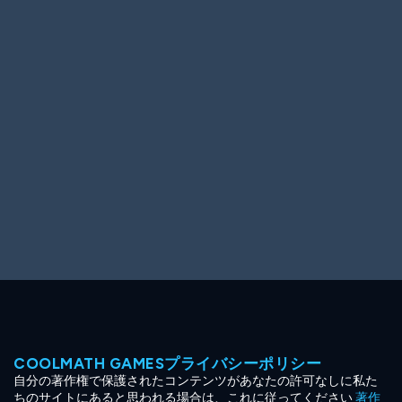
Ooh! Aah!
Night Game
Big Spender
Hit the Slopes
Book Smart
Sunburst
COOLMATH GAMESプライバシーポリシー
自分の著作権で保護されたコンテンツがあなたの許可なしに私た
ちのサイトにあると思われる場合は、これに従ってください
著作