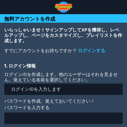
Skip
Skip
Skip
Skip
メ
to
to
to
to
イ
Top
Navigation
Main
Footer
ン
無料アカウントを作成
of
Content
コ
Page
ン
テ
いらっしゃいませ！サインアップしてXPを獲得し、レベ
ン
ルアップし、ページをカスタマイズし、プレイリストを作
ツ
成します。
に
すでにアカウントをお持ちですか？
ログインする
.
移
動
1. ログイン情報
ログインIDを作成します。他のユーザーはそれを見ませ
ん。覚えている名前を選択してください。
パスワードを作成。覚えておいてください！
パスワードを入力する