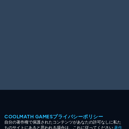
Ooh! Aah!
Night Game
Big Spender
Hit the Slopes
Book Smart
Sunburst
COOLMATH GAMESプライバシーポリシー
自分の著作権で保護されたコンテンツがあなたの許可なしに私た
ちのサイトにあると思われる場合は、これに従ってください
著作