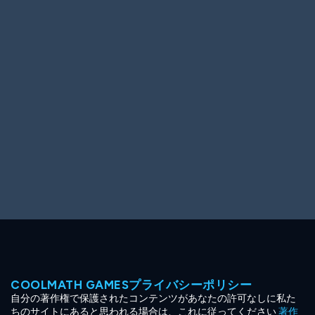
Ooh! Aah!
Night Game
Big Spender
Hit the Slopes
Book Smart
Sunburst
COOLMATH GAMESプライバシーポリシー
自分の著作権で保護されたコンテンツがあなたの許可なしに私た
ちのサイトにあると思われる場合は、これに従ってください
著作