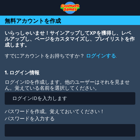
Skip
Skip
Skip
Skip
メ
to
to
to
to
イ
Top
Navigation
Main
Footer
ン
無料アカウントを作成
of
Content
コ
Page
ン
テ
いらっしゃいませ！サインアップしてXPを獲得し、レベ
ン
ルアップし、ページをカスタマイズし、プレイリストを作
ツ
成します。
に
すでにアカウントをお持ちですか？
ログインする
.
移
動
1. ログイン情報
ログインIDを作成します。他のユーザーはそれを見ませ
ん。覚えている名前を選択してください。
パスワードを作成。覚えておいてください！
パスワードを入力する