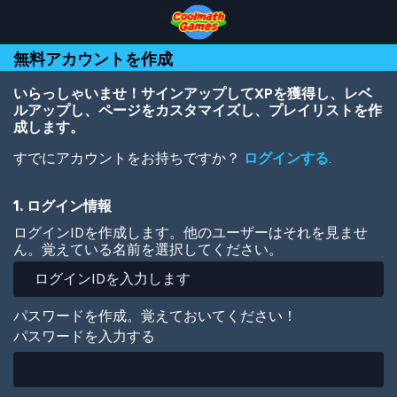
Skip
Skip
Skip
Skip
メ
to
to
to
to
イ
Top
Navigation
Main
Footer
ン
無料アカウントを作成
of
Content
コ
Page
ン
テ
いらっしゃいませ！サインアップしてXPを獲得し、レベ
ン
ルアップし、ページをカスタマイズし、プレイリストを作
ツ
成します。
に
すでにアカウントをお持ちですか？
ログインする
.
移
動
1. ログイン情報
ログインIDを作成します。他のユーザーはそれを見ませ
ん。覚えている名前を選択してください。
パスワードを作成。覚えておいてください！
パスワードを入力する