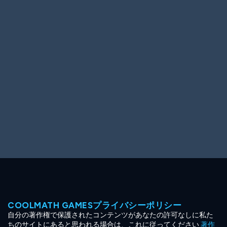
Ooh! Aah!
Night Game
Big Spender
Hit the Slopes
Book Smart
Sunburst
COOLMATH GAMESプライバシーポリシー
自分の著作権で保護されたコンテンツがあなたの許可なしに私た
ちのサイトにあると思われる場合は、これに従ってください
著作