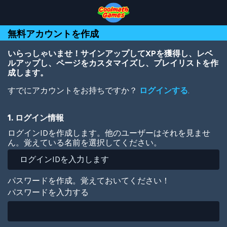
Skip
Skip
Skip
Skip
メ
to
to
to
to
イ
Top
Navigation
Main
Footer
ン
無料アカウントを作成
of
Content
コ
Page
ン
テ
いらっしゃいませ！サインアップしてXPを獲得し、レベ
ン
ルアップし、ページをカスタマイズし、プレイリストを作
ツ
成します。
に
すでにアカウントをお持ちですか？
ログインする
.
移
動
1. ログイン情報
ログインIDを作成します。他のユーザーはそれを見ませ
ん。覚えている名前を選択してください。
パスワードを作成。覚えておいてください！
パスワードを入力する