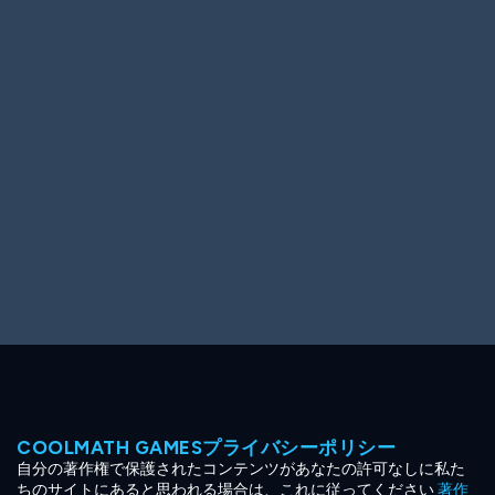
Ooh! Aah!
Night Game
Big Spender
Hit the Slopes
Book Smart
Sunburst
COOLMATH GAMESプライバシーポリシー
自分の著作権で保護されたコンテンツがあなたの許可なしに私た
ちのサイトにあると思われる場合は、これに従ってください
著作