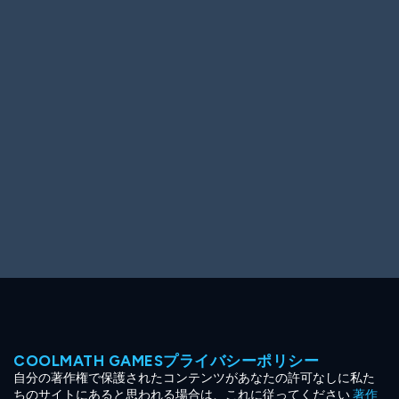
Ooh! Aah!
Night Game
Big Spender
Hit the Slopes
Book Smart
Sunburst
COOLMATH GAMESプライバシーポリシー
自分の著作権で保護されたコンテンツがあなたの許可なしに私た
ちのサイトにあると思われる場合は、これに従ってください
著作