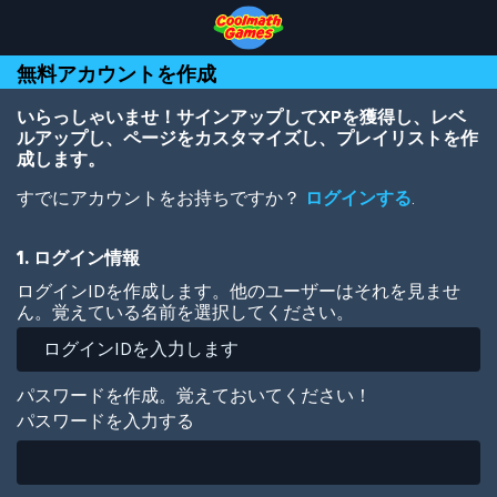
Skip
Skip
Skip
Skip
メ
to
to
to
to
イ
Top
Navigation
Main
Footer
ン
無料アカウントを作成
of
Content
コ
Page
ン
テ
いらっしゃいませ！サインアップしてXPを獲得し、レベ
ン
ルアップし、ページをカスタマイズし、プレイリストを作
ツ
成します。
に
すでにアカウントをお持ちですか？
ログインする
.
移
動
1. ログイン情報
ログインIDを作成します。他のユーザーはそれを見ませ
ん。覚えている名前を選択してください。
パスワードを作成。覚えておいてください！
パスワードを入力する