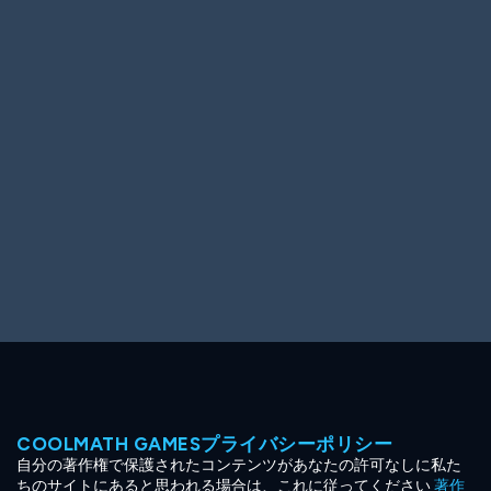
Ooh! Aah!
Night Game
Big Spender
Hit the Slopes
Book Smart
Sunburst
COOLMATH GAMESプライバシーポリシー
自分の著作権で保護されたコンテンツがあなたの許可なしに私た
ちのサイトにあると思われる場合は、これに従ってください
著作