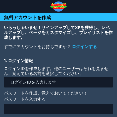
Skip
Skip
Skip
Skip
メ
to
to
to
to
イ
Top
Navigation
Main
Footer
ン
無料アカウントを作成
of
Content
コ
Page
ン
テ
いらっしゃいませ！サインアップしてXPを獲得し、レベ
ン
ルアップし、ページをカスタマイズし、プレイリストを作
ツ
成します。
に
すでにアカウントをお持ちですか？
ログインする
.
移
動
1. ログイン情報
ログインIDを作成します。他のユーザーはそれを見ませ
ん。覚えている名前を選択してください。
パスワードを作成。覚えておいてください！
パスワードを入力する