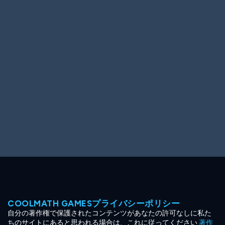
Ooh! Aah!
Night Game
Big Spender
Hit the Slopes
Book Smart
Sunburst
COOLMATH GAMESプライバシーポリシー
自分の著作権で保護されたコンテンツがあなたの許可なしに私た
ちのサイトにあると思われる場合は、これに従ってください
著作