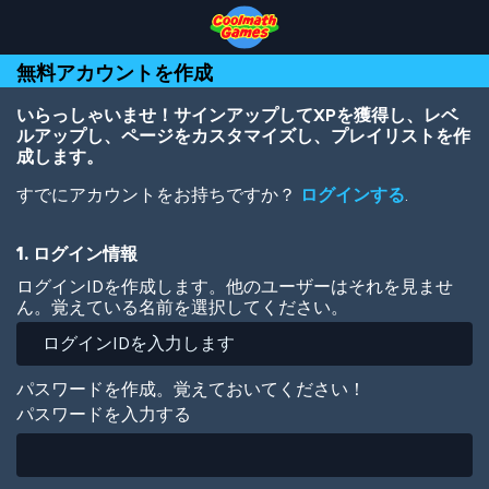
Skip
Skip
Skip
Skip
メ
to
to
to
to
イ
Top
Navigation
Main
Footer
ン
無料アカウントを作成
of
Content
コ
Page
ン
テ
いらっしゃいませ！サインアップしてXPを獲得し、レベ
ン
ルアップし、ページをカスタマイズし、プレイリストを作
ツ
成します。
に
すでにアカウントをお持ちですか？
ログインする
.
移
動
1. ログイン情報
ログインIDを作成します。他のユーザーはそれを見ませ
ん。覚えている名前を選択してください。
パスワードを作成。覚えておいてください！
パスワードを入力する